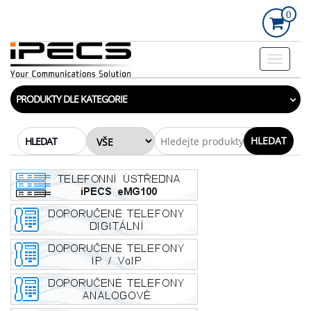
Skip
0
to
the
content
Rozbalo
navigac
PRODUKTY DLE KATEGORIE
HLEDAT
HLEDAT