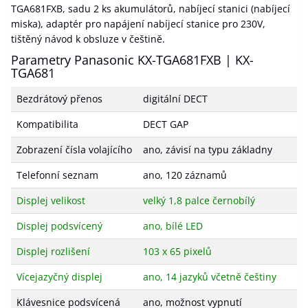
TGA681FXB, sadu 2 ks akumulátorů, nabíjecí stanici (nabíjecí
miska), adaptér pro napájení nabíjecí stanice pro 230V,
tištěný návod k obsluze v češtině.
Parametry Panasonic KX-TGA681FXB | KX-
TGA681
Bezdrátový přenos
digitální DECT
Kompatibilita
DECT GAP
Zobrazení čísla volajícího
ano, závisí na typu základny
Telefonní seznam
ano, 120 záznamů
Displej velikost
velký 1,8 palce černobílý
Displej podsvícený
ano, bílé LED
Displej rozlišení
103 x 65 pixelů
Vícejazyčný displej
ano, 14 jazyků včetně češtiny
Klávesnice podsvícená
ano, možnost vypnutí