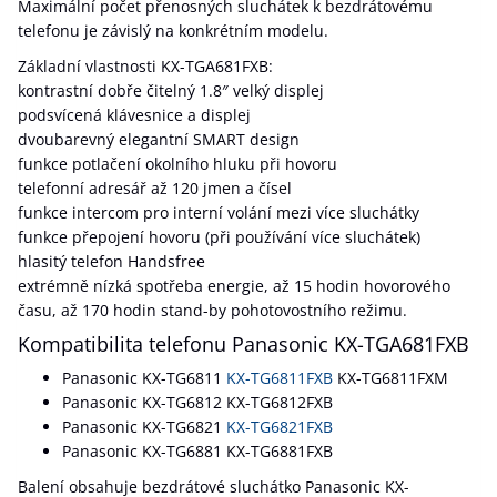
Maximální počet přenosných sluchátek k bezdrátovému
telefonu je závislý na konkrétním modelu.
Základní vlastnosti KX-TGA681FXB:
kontrastní dobře čitelný 1.8″ velký displej
podsvícená klávesnice a displej
dvoubarevný elegantní SMART design
funkce potlačení okolního hluku při hovoru
telefonní adresář až 120 jmen a čísel
funkce intercom pro interní volání mezi více sluchátky
funkce přepojení hovoru (při používání více sluchátek)
hlasitý telefon Handsfree
extrémně nízká spotřeba energie, až 15 hodin hovorového
času, až 170 hodin stand-by pohotovostního režimu.
Kompatibilita telefonu Panasonic KX-TGA681FXB
Panasonic KX-TG6811
KX-TG6811FXB
KX-TG6811FXM
Panasonic KX-TG6812 KX-TG6812FXB
Panasonic KX-TG6821
KX-TG6821FXB
Panasonic KX-TG6881 KX-TG6881FXB
Balení obsahuje bezdrátové sluchátko Panasonic KX-