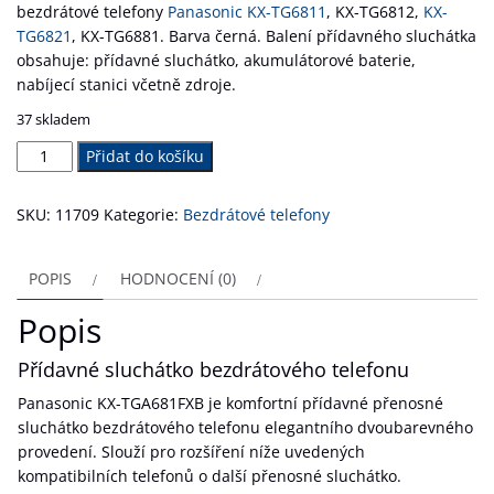
bezdrátové telefony
Panasonic KX-TG6811
, KX-TG6812,
KX-
TG6821
, KX-TG6881. Barva černá. Balení přídavného sluchátka
obsahuje: přídavné sluchátko, akumulátorové baterie,
nabíjecí stanici včetně zdroje.
37 skladem
Panasonic
Přidat do košíku
KX-
TGA681FXB
SKU:
11709
Kategorie:
Bezdrátové telefony
množství
POPIS
HODNOCENÍ (0)
Popis
Přídavné sluchátko bezdrátového telefonu
Panasonic KX-TGA681FXB je komfortní přídavné přenosné
sluchátko bezdrátového telefonu elegantního dvoubarevného
provedení. Slouží pro rozšíření níže uvedených
kompatibilních telefonů o další přenosné sluchátko.