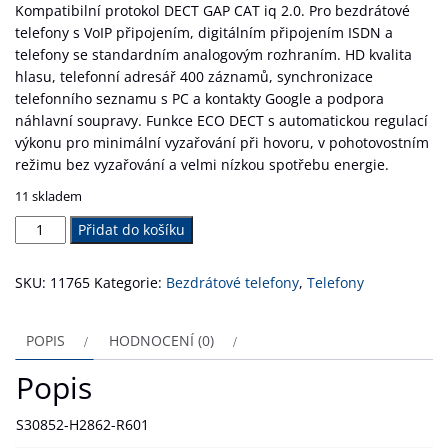
Kompatibilní protokol DECT GAP CAT iq 2.0. Pro bezdrátové
telefony s VoIP připojením, digitálním připojením ISDN a
telefony se standardním analogovým rozhraním. HD kvalita
hlasu, telefonní adresář 400 záznamů, synchronizace
telefonního seznamu s PC a kontakty Google a podpora
náhlavní soupravy. Funkce ECO DECT s automatickou regulací
výkonu pro minimální vyzařování při hovoru, v pohotovostním
režimu bez vyzařování a velmi nízkou spotřebu energie.
11 skladem
Gigaset
Přidat do košíku
CL660HX
množství
SKU:
11765
Kategorie:
Bezdrátové telefony
,
Telefony
POPIS
HODNOCENÍ (0)
Popis
S30852-H2862-R601