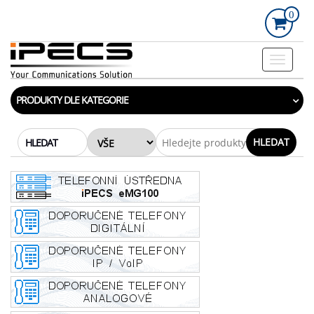
Skip
0
to
the
content
Rozbalo
navigac
PRODUKTY DLE KATEGORIE
HLEDAT
HLEDAT