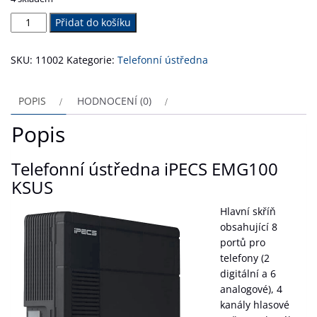
iPECS
Přidat do košíku
eMG100
KSUS
SKU:
11002
Kategorie:
Telefonní ústředna
množství
POPIS
HODNOCENÍ (0)
Popis
Telefonní ústředna iPECS EMG100
KSUS
Hlavní skříň
obsahující 8
portů pro
telefony (2
digitální a 6
analogové), 4
kanály hlasové