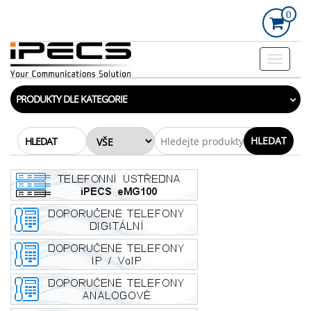
Skip
0
to
the
content
Rozbalo
navigac
PRODUKTY DLE KATEGORIE
HLEDAT
HLEDAT