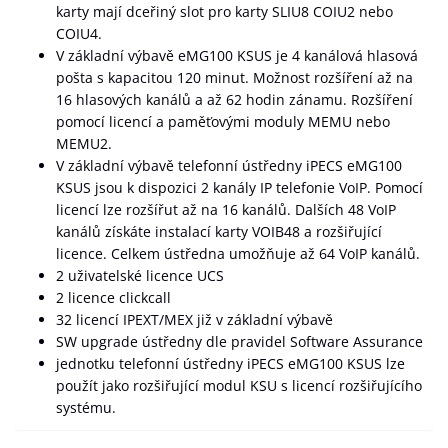
karty mají dceřiný slot pro karty SLIU8 COIU2 nebo
COIU4.
V základní výbavě eMG100 KSUS je 4 kanálová hlasová
pošta s kapacitou 120 minut. Možnost rozšíření až na
16 hlasových kanálů a až 62 hodin zánamu. Rozšíření
pomocí licencí a paměťovými moduly MEMU nebo
MEMU2.
V základní výbavě telefonní ústředny iPECS eMG100
KSUS jsou k dispozici 2 kanály IP telefonie VoIP. Pomocí
licencí lze rozšířut až na 16 kanálů. Dalších 48 VoIP
kanálů získáte instalací karty VOIB48 a rozšiřující
licence. Celkem ústředna umožňuje až 64 VoIP kanálů.
2 uživatelské licence UCS
2 licence clickcall
32 licencí IPEXT/MEX již v základní výbavě
SW upgrade ústředny dle pravidel Software Assurance
jednotku telefonní ústředny iPECS eMG100 KSUS lze
použít jako rozšiřující modul KSU s licencí rozšiřujícího
systému.