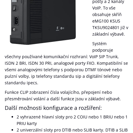
pošty a 2 kanály
VoIP. To vše
obsahuje skříň
eMG100 KSUS
TKSU9024801 již v
základní výbavě.
Systém
podporuje
všechny používané komunikační rozhraní: VoIP SIP Trunk,
ISDN 2 BRI, ISDN 30 PRI, analogové porty FXO. Kompatibilní se
všemi analogovými telefony s podporou DTMF tónové nebo
pulzní volby, ip telefony standardu sip a digitální telefony
standardu ipecs.
Funkce CLIP zobrazení čísla volajícího, přepojení nebo
přesměrování volání a další funkce jsou v základní výbavě.
Další možnosti konfigurace a rozšíření:
2 vyhrazené hlavní sloty pro 2 COIU nebo 1 BRIU nebo 1
PRIU karty
2 univerzální sloty pro DTIB nebo SLIB karty. DTIB a SLIB