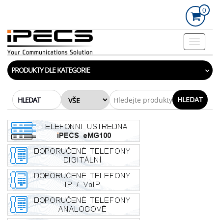
Skip
0
to
the
content
Rozbalo
navigac
PRODUKTY DLE KATEGORIE
HLEDAT
HLEDAT