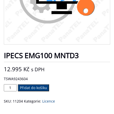
IPECS EMG100 MNTD3
12.995
Kč
s DPH
TSWA9243604
iPECS
Přidat do košíku
eMG100
MNTD3
SKU:
11204
Kategorie:
Licence
množství