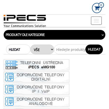
Skip
0
to
the
content
Rozbalo
navigac
PRODUKTY DLE KATEGORIE
HLEDAT
HLEDAT