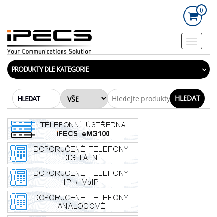
Skip
0
to
the
content
Rozbalo
navigac
PRODUKTY DLE KATEGORIE
HLEDAT
HLEDAT