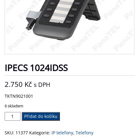
IPECS 1024IDSS
2.750
Kč
s DPH
TKTN9021001
6 skladem
iPECS
Přidat do košíku
1024idss
množství
SKU:
11377
Kategorie:
IP telefony
,
Telefony