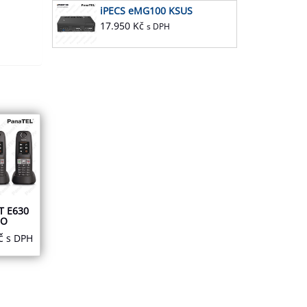
iPECS eMG100 KSUS
17.950
Kč
s DPH
T E630
UO
č
s DPH