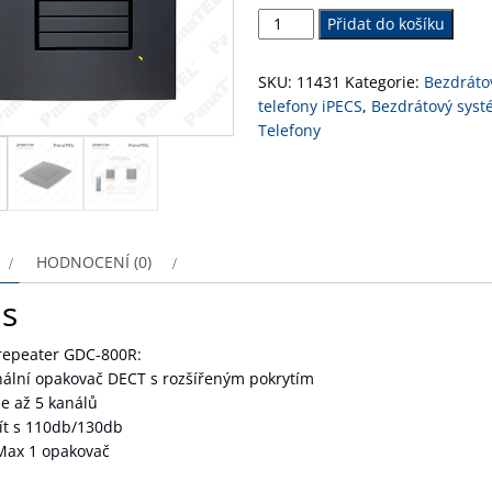
iPECS
Přidat do košíku
GDC-
800R
SKU:
11431
Kategorie:
Bezdráto
množství
telefony iPECS
,
Bezdrátový sys
Telefony
HODNOCENÍ (0)
is
repeater GDC-800R:
nální opakovač DECT s rozšířeným pokrytím
e až 5 kanálů
ít s 110db/130db
Max 1 opakovač