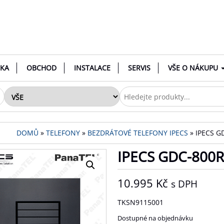
NKA
OBCHOD
INSTALACE
SERVIS
VŠE O NÁKUPU
DOMŮ
»
TELEFONY
»
BEZDRÁTOVÉ TELEFONY IPECS
» IPECS G
IPECS GDC-800
10.995
Kč
s DPH
TKSN9115001
Dostupné na objednávku