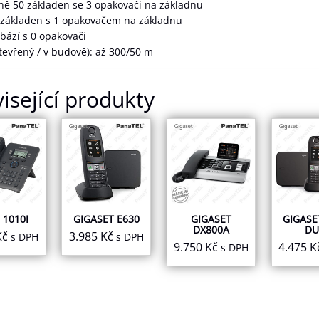
ě 50 základen se 3 opakovači na základnu
základen s 1 opakovačem na základnu
bází s 0 opakovači
tevřený / v budově): až 300/50 m
isející produkty
 1010I
GIGASET E630
GIGASET
GIGASE
DX800A
D
Kč
3.985
Kč
s DPH
s DPH
9.750
Kč
4.475
K
s DPH