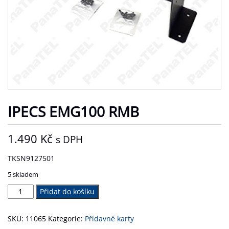
IPECS EMG100 RMB
1.490
Kč
s DPH
TKSN9127501
5 skladem
iPECS
Přidat do košíku
eMG100
RMB
SKU:
11065
Kategorie:
Přídavné karty
množství