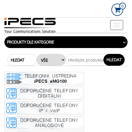
Skip
0
to
the
content
Rozbalo
navigac
PRODUKTY DLE KATEGORIE
HLEDAT
HLEDAT