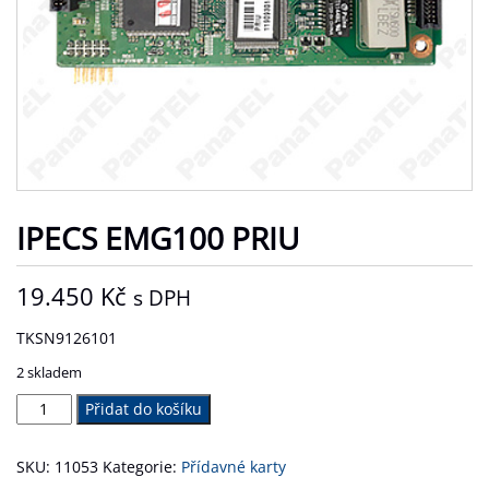
IPECS EMG100 PRIU
19.450
Kč
s DPH
TKSN9126101
2 skladem
iPECS
Přidat do košíku
eMG100
PRIU
SKU:
11053
Kategorie:
Přídavné karty
množství