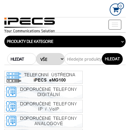
Skip
0
to
the
content
Rozbalo
navigac
PRODUKTY DLE KATEGORIE
HLEDAT
HLEDAT