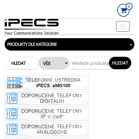
Skip
0
to
the
content
Rozbalo
navigac
PRODUKTY DLE KATEGORIE
HLEDAT
HLEDAT