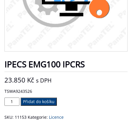
IPECS EMG100 IPCRS
23.850
Kč
s DPH
TSWA9243526
iPECS
Přidat do košíku
eMG100
IPCRS
SKU:
11153
Kategorie:
Licence
množství