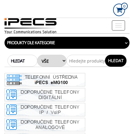
Skip
0
to
the
content
Rozbalo
navigac
PRODUKTY DLE KATEGORIE
HLEDAT
HLEDAT