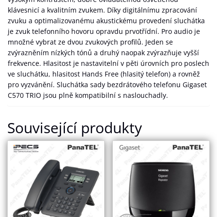
klávesnicí a kvalitním zvukem. Díky digitálnímu zpracování
zvuku a optimalizovanému akustickému provedení sluchátka
je zvuk telefonního hovoru opravdu prvotřídní. Pro audio je
množné vybrat ze dvou zvukových profilů. Jeden se
zvýrazněním nízkých tónů a druhý naopak zvýrazňuje vyšší
frekvence. Hlasitost je nastavitelní v pěti úrovních pro poslech
ve sluchátku, hlasitost Hands Free (hlasitý telefon) a rovněž
pro vyzvánění. Sluchátka sady bezdrátového telefonu Gigaset
C570 TRIO jsou plně kompatibilní s naslouchadly.
Související produkty