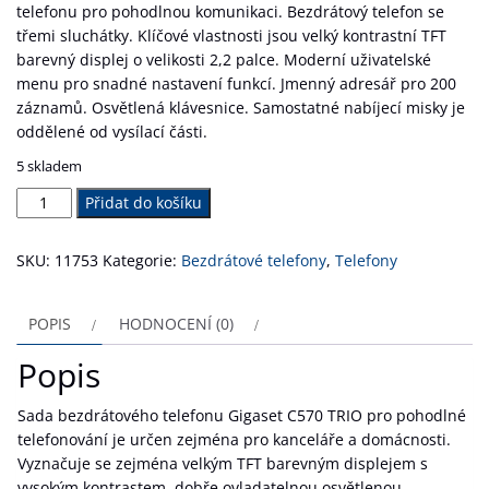
telefonu pro pohodlnou komunikaci. Bezdrátový telefon se
třemi sluchátky. Klíčové vlastnosti jsou velký kontrastní TFT
barevný displej o velikosti 2,2 palce. Moderní uživatelské
menu pro snadné nastavení funkcí. Jmenný adresář pro 200
záznamů. Osvětlená klávesnice. Samostatné nabíjecí misky je
oddělené od vysílací části.
5 skladem
Gigaset
Přidat do košíku
C570
TRIO
SKU:
11753
Kategorie:
Bezdrátové telefony
,
Telefony
množství
POPIS
HODNOCENÍ (0)
Popis
Sada bezdrátového telefonu Gigaset C570 TRIO pro pohodlné
telefonování je určen zejména pro kanceláře a domácnosti.
Vyznačuje se zejména velkým TFT barevným displejem s
vysokým kontrastem, dobře ovladatelnou osvětlenou